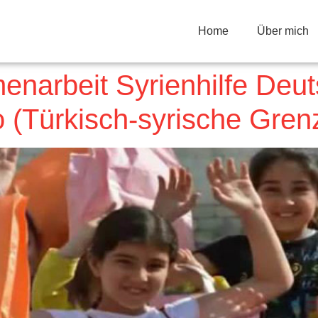
Home
Über mich
enarbeit Syrienhilfe Deu
o (Türkisch-syrische Gren