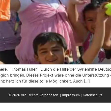
here. –Thomas Fuller Durch die Hilfe der Syrienhilfe Deuts
egion bringen. Dieses Projekt wäre ohne die Unterstützung
 herzlich für diese tolle Möglichkeit. Auch […]
© 2026 Alle Rechte vorbehalten. |
Impressum
|
Datenschutz